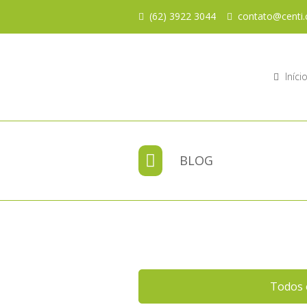
(62) 3922 3044
contato@centi.
Iníci
BLOG
Todos 