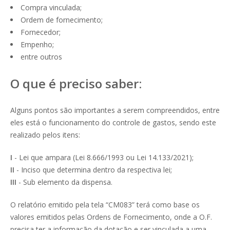
Compra vinculada;
Ordem de fornecimento;
Fornecedor;
Empenho;
entre outros
O que é preciso saber:
Alguns pontos são importantes a serem compreendidos, entre
eles está o funcionamento do controle de gastos, sendo este
realizado pelos itens:
I
- Lei que ampara (Lei 8.666/1993 ou Lei 14.133/2021);
II
- Inciso que determina dentro da respectiva lei;
III
- Sub elemento da dispensa.
O relatório emitido pela tela “CM083” terá como base os
valores emitidos pelas Ordens de Fornecimento, onde a O.F.
precisa ter a informação da dotação e ser vinculada a uma